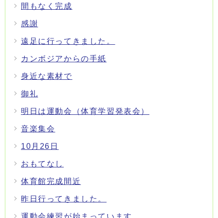
間もなく完成
感謝
遠足に行ってきました。
カンボジアからの手紙
身近な素材で
御礼
明日は運動会（体育学習発表会）
音楽集会
10月26日
おもてなし
体育館完成間近
昨日行ってきました。
運動会練習が始まっています。