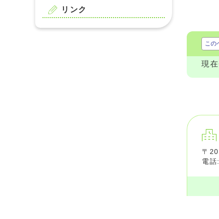
リンク
この
現在
〒20
電話