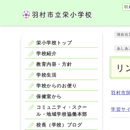
羽
現在位
栄小学校トップ
あしあ
学校紹介
教育内容・方針
リ
学校生活
学校からのお便り
羽村市
保健室から
コミュニティ・スクー
学習サ
ル・地域学校協働本部
校長（学校）ブログ