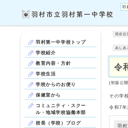
羽
現在位
羽村第一中学校トップ
あしあ
学校紹介
教育内容・方針
令
学校生活
[初版公
学校からのお便り
保健室から
その学
コミュニティ・スクー
令和7
ル・地域学校協働本部
校長（学校）ブログ
羽村